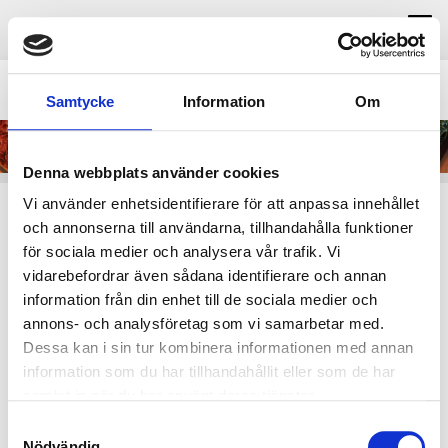
MENY
Samtycke
Information
Om
Denna webbplats använder cookies
Vi använder enhetsidentifierare för att anpassa innehållet
Var gäst på din egen fest!
och annonserna till användarna, tillhandahålla funktioner
för sociala medier och analysera vår trafik. Vi
I mobil hittar du menyer och produkter via
vidarebefordrar även sådana identifierare och annan
hamburgermenyn uppe till höger.
information från din enhet till de sociala medier och
annons- och analysföretag som vi samarbetar med.
Oavsett om du planerar en födelsedag, jobblunch eller en
kväll med föreningen – vi hjälper dig att bjuda gott, utan att
Dessa kan i sin tur kombinera informationen med annan
själv behöva stå i köket.
information som du har tillhandahållit eller som de har
samlat in när du har använt deras tjänster.
Med ett brett sortiment av smörgåstårtor, bufféer, festfat,
sallader, wraps och andra favoriter gör vi det enkelt att hitta
Samtyckesval
rätt mat till rätt tillfälle. Allt lagat med omtanke och bra råvaror
Nödvändig